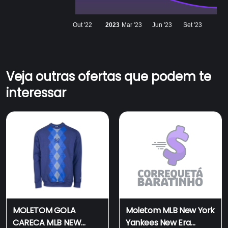
Out '22
2023
Mar '23
Jun '23
Set '23
Veja outras ofertas que podem te
interessar
MOLETOM GOLA
Moletom MLB New York
CARECA MLB NEW
Yankees New Era