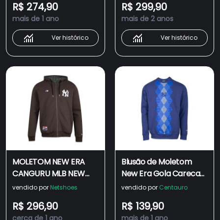
R$ 274,90
R$ 299,90
Masculino
mais de 1 ano
mais de 2 anos
Ver histórico
Ver histórico
MOLETOM NEW ERA
Blusão de Moletom
CANGURU MLB NEW
New Era Gola Careca
YORK YANKEES
MLB New York Yankees
vendido por
Netshoes
vendido por
Centauro
MODERN CLASSIC
Modern Classic -
R$ 296,90
R$ 139,90
Masculino
cerca de 1 ano
mais de 1 ano