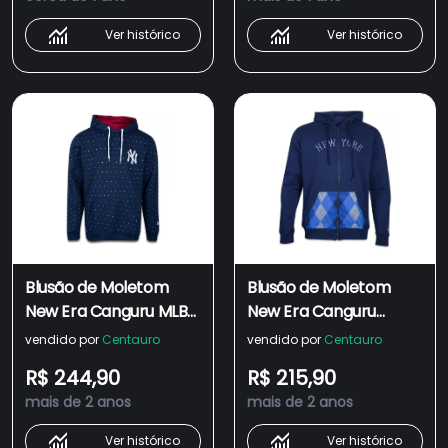
Ver histórico
Ver histórico
Blusão de Moletom
Blusão de Moletom
New Era Canguru MLB
New Era Canguru
New York Yankees
Aberto MLB New York
vendido por
Centauro
vendido por
Centauro
Modern Classic -
Yankees Modern
R$ 244,90
R$ 215,90
Masculino
Classic - Masculino
mais de 2 anos
mais de 2 anos
Ver histórico
Ver histórico