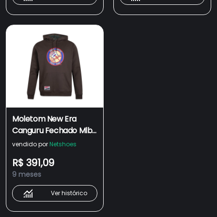
Moletom New Era
Canguru Fechado Mlb
New York Yankees
vendido por
Netshoes
Modern Classic
R$ 391,09
Masculino
9 meses
Ver histórico