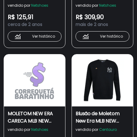
YORK YANKEES
Modern Classic Poá
vendido por
Netshoes
vendido por
Netshoes
MODERN CLASSIC KAKI
Masculino
R$ 125,91
R$ 309,90
NEW ERA
cerca de 2 anos
mais de 2 anos
Ver histórico
Ver histórico
MOLETOM NEW ERA
Blusão de Moletom
CARECA MLB NEW
New Era MLB NEW
YORK YANKEES
YORK YANKEES
vendido por
Netshoes
vendido por
Centauro
MODERN CLASSIC
MODERN CLASSIC -