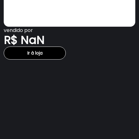
vendido por
R$ NaN
Ir à loja