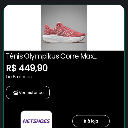
Tênis Olympikus Corre Max
Masculino
R$ 449,90
há 8 meses
Ver histórico
Ir à loja