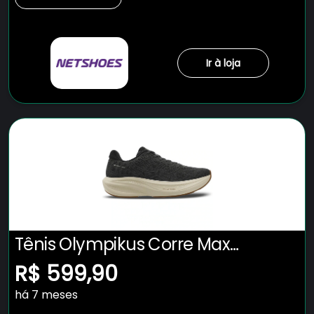
Ir à loja
Tênis Olympikus Corre Max
Masculino
R$ 599,90
há 7 meses