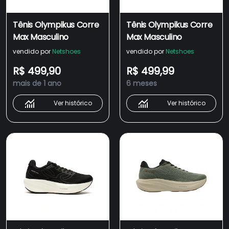
Tênis Olympikus Corre
Tênis Olympikus Corre
Max Masculino
Max Masculino
vendido por
Netshoes
vendido por
Netshoes
R$ 499,90
R$ 499,99
mais de 1 ano
6 meses
Ver histórico
Ver histórico