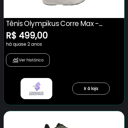
Tênis Olympikus Corre Max -
Masculino
R$ 499,00
há quase 2 anos
Ver histórico
Ir à loja