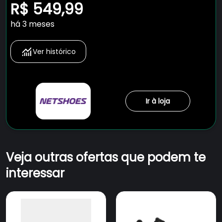
Masculino
R$ 549,99
há 3 meses
Ver histórico
Ir à loja
Veja outras ofertas que podem te
interessar