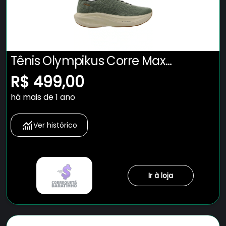
Tênis Olympikus Corre Max
Masculino
R$ 499,00
há mais de 1 ano
Ver histórico
Ir à loja