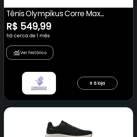
Tênis Olympikus Corre Max
Masculino
R$ 549,99
há cerca de 1 mês
Ver histórico
Ir à loja