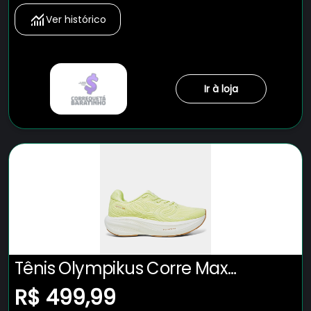
Ver histórico
Ir à loja
Tênis Olympikus Corre Max
Masculino
R$ 499,99