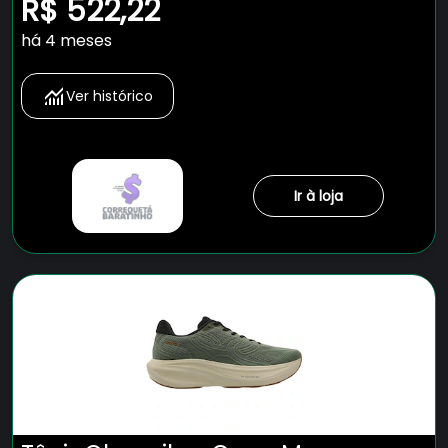
Masculino
R$ 522,22
há 4 meses
Ver histórico
Ir à loja