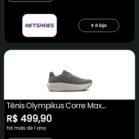
Ir à loja
Tênis Olympikus Corre Max
Masculino
R$ 499,90
há mais de 1 ano