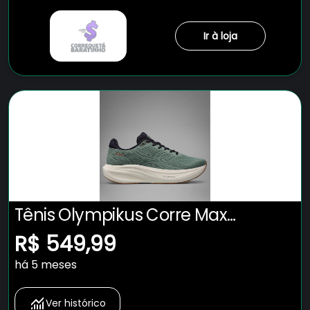
Ir à loja
Tênis Olympikus Corre Max
Masculino
R$ 549,99
há 5 meses
Ver histórico