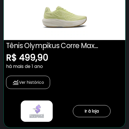
Tênis Olympikus Corre Max
Masculino
R$ 499,90
há mais de 1 ano
Ver histórico
Ir à loja