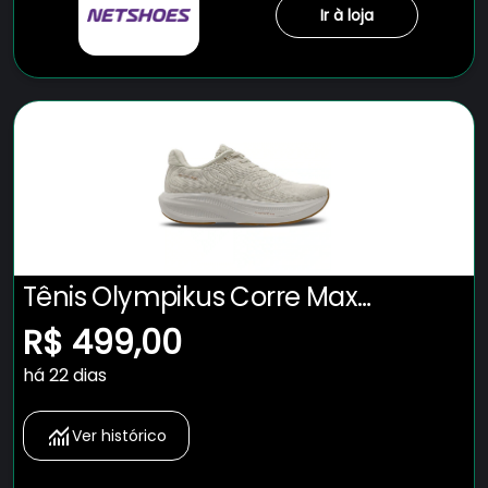
Ir à loja
Tênis Olympikus Corre Max
Masculino
R$ 499,00
há 22 dias
Ver histórico