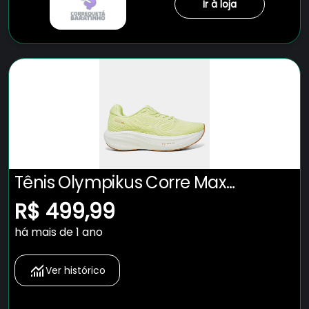
Ir à loja
Tênis Olympikus Corre Max
Masculino
R$ 499,99
há mais de 1 ano
Ver histórico