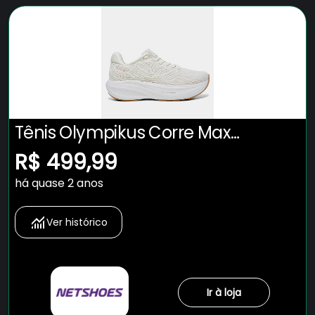
Tênis Olympikus Corre Max
Masculino
R$ 499,99
há quase 2 anos
Ver histórico
Ir à loja