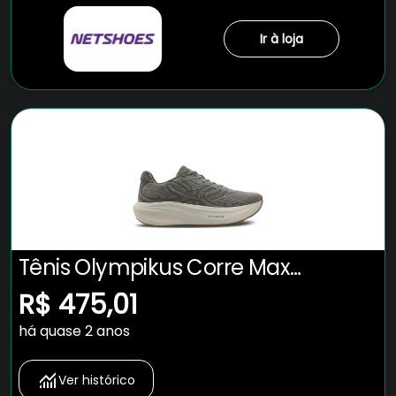
Ir à loja
Tênis Olympikus Corre Max
Masculino
R$ 475,01
há quase 2 anos
Ver histórico