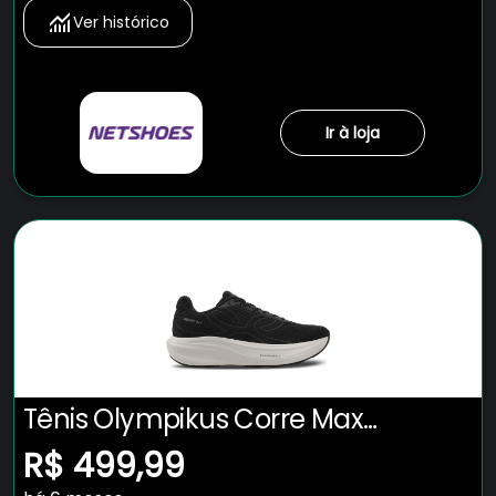
Ver histórico
Ir à loja
Tênis Olympikus Corre Max
Masculino
R$ 499,99