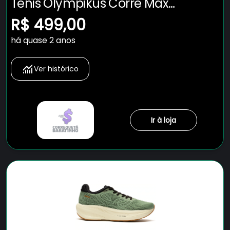
Tênis Olympikus Corre Max
Masculino
R$ 499,00
há quase 2 anos
Ver histórico
Ir à loja