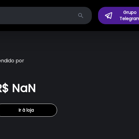
Grupo
Telegra
Search
endido por
R$ NaN
Ir à loja