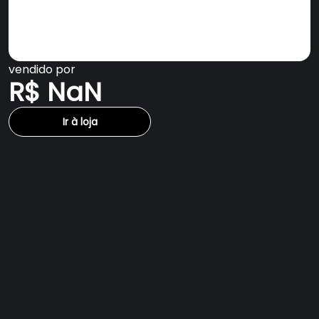
vendido por
R$ NaN
Ir à loja