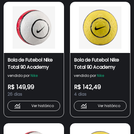
Bola de Futebol Nike
Bola de Futebol Nike
Total 90 Academy
Total 90 Academy
vendido por
Nike
vendido por
Nike
R$ 149,99
R$ 142,49
26 dias
4 dias
Ver histórico
Ver histórico