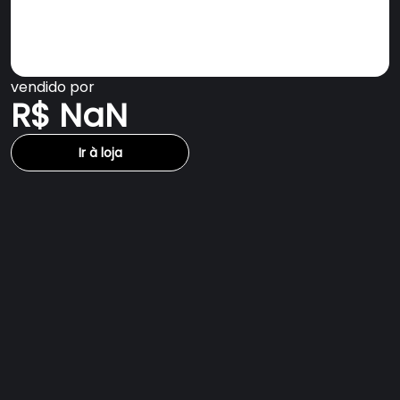
vendido por
R$ NaN
Ir à loja