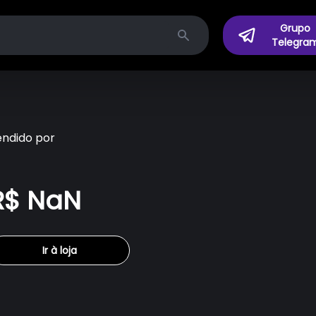
Grupo
Telegra
Search
endido por
R$ NaN
Ir à loja