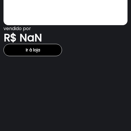
vendido por
R$ NaN
Ir à loja