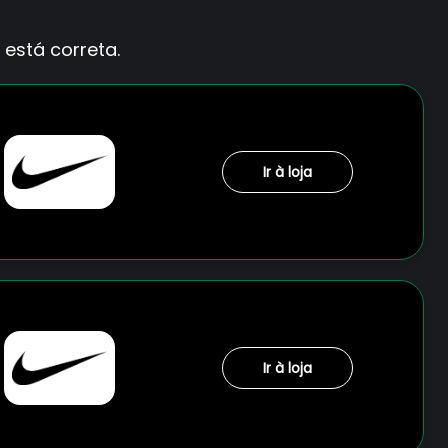
está correta.
Ir à loja
Ir à loja