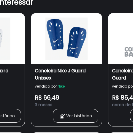
interessar
uard
Caneleira Nike J Guard
Caneleira
Unissex
Guard
vendido por
Nike
vendido po
R$ 66,49
R$ 85,
3 meses
cerca de 
istórico
Ver histórico