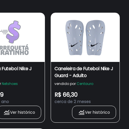
 Futebol Nike J
Caneleira de Futebol Nike J
Guard - Adulto
r
Netshoes
vendido por
Centauro
49
R$ 66,30
1 ano
cerca de 2 meses
Ver histórico
Ver histórico