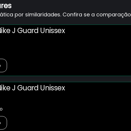
ares
ica por similaridades. Confira se a comparação 
ike J Guard Unissex
o
ike J Guard Unissex
no
o