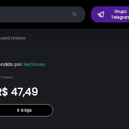
Grupo
Telegra
Search
Guard Unissex
endido por
Netshoes
 meses
R$ 47,49
Ir à loja