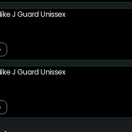
ike J Guard Unissex
o
ike J Guard Unissex
o