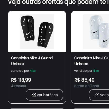
Veja outras ofertas que podem te 
Caneleira Nike J Guard
Caneleira Nike J G
Unissex
Unissex
vendido por
Nike
vendido por
Nike
R$ 113,99
R$ 85,49
4 meses
cerca de 1 ano
Ver histórico
Ver h