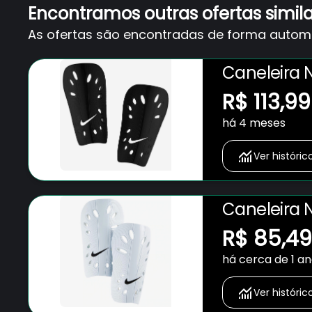
Encontramos outras ofertas simil
As ofertas são encontradas de forma automát
Caneleira N
R$ 113,99
há 4 meses
Ver históric
Caneleira N
R$ 85,49
há cerca de 1 a
Ver históric