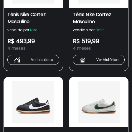
Tênis Nike Cortez
Tênis Nike Cortez
Masculino
Masculino
vendido por
Nike
vendido por
Dafiti
R$ 493,99
R$ 519,99
4 meses
4 meses
Ver histórico
Ver histórico