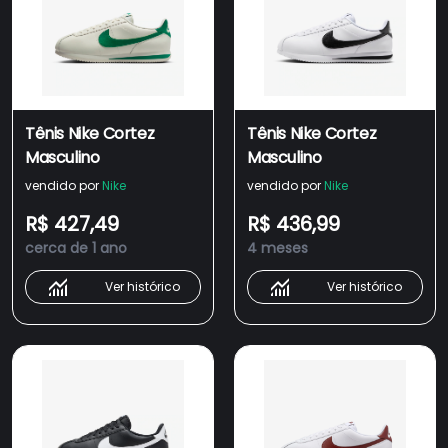
Tênis Nike Cortez
Tênis Nike Cortez
Masculino
Masculino
vendido por
Nike
vendido por
Nike
R$ 427,49
R$ 436,99
cerca de 1 ano
4 meses
Ver histórico
Ver histórico