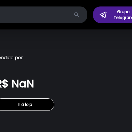
Grupo
Telegra
Search
endido por
R$ NaN
Ir à loja