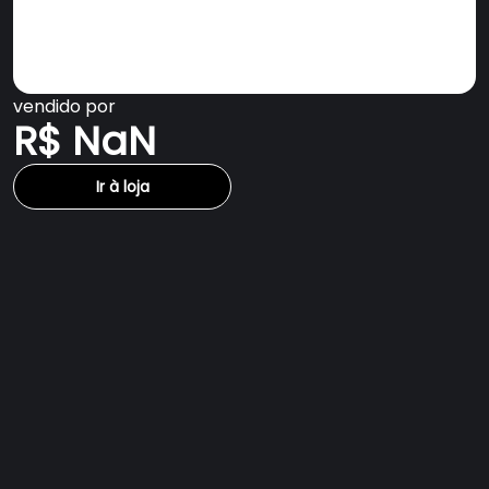
vendido por
R$ NaN
Ir à loja