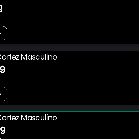
9
o
Cortez Masculino
99
o
Cortez Masculino
49