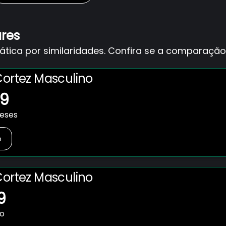
ares
ica por similaridades. Confira se a comparação 
Cortez Masculino
59
meses
o
Cortez Masculino
9
no