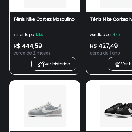
Tênis Nike Cortez Masculino
Tênis Nike Cortez 
vendido por
Nike
vendido por
Nike
R$ 444,59
R$ 427,49
cerca de 2 meses
cerca de 1 ano
Ver histórico
Ver h