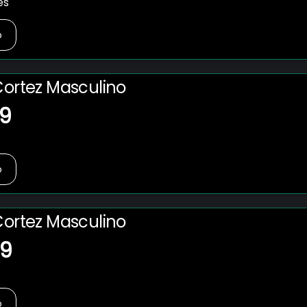
ês
o
Cortez Masculino
49
o
Cortez Masculino
99
o