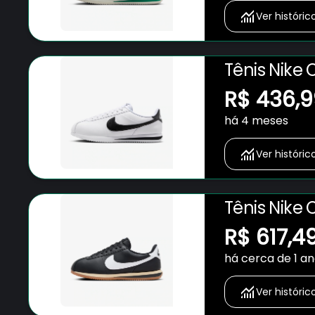
Ver históric
Tênis Nike 
R$ 436,9
há 4 meses
Ver históric
Tênis Nike 
R$ 617,4
há cerca de 1 a
Ver históric