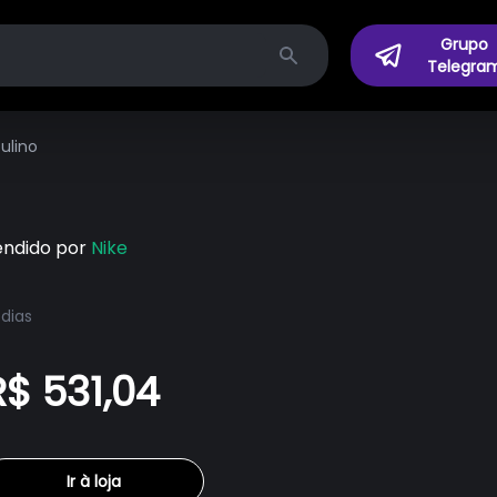
Grupo
Telegra
Search
ulino
endido por
Nike
 dias
R$ 531,04
Ir à loja