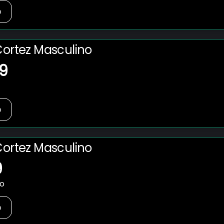
o
Cortez Masculino
9
o
Cortez Masculino
9
no
o