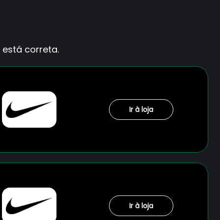
está correta.
Ir à loja
Ir à loja