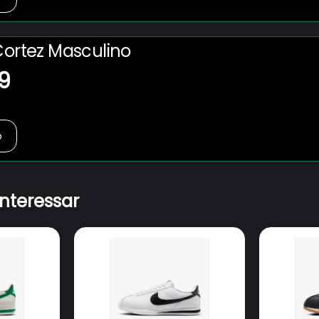
Cortez Masculino
9
o
interessar