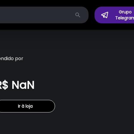
Grupo
Telegra
Search
endido por
R$ NaN
Ir à loja