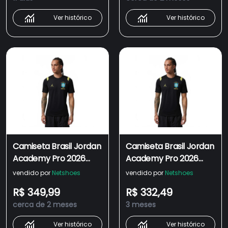
Ver histórico
Ver histórico
Camiseta Brasil Jordan
Camiseta Brasil Jordan
Academy Pro 2026
Academy Pro 2026
Treino Masculina
Treino Masculina
vendido por
Netshoes
vendido por
Netshoes
R$ 349,99
R$ 332,49
cerca de 2 meses
3 meses
Ver histórico
Ver histórico