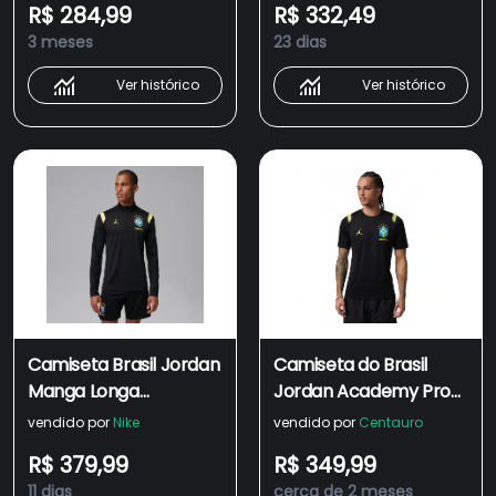
R$ 284,99
R$ 332,49
3 meses
23 dias
Ver histórico
Ver histórico
Camiseta Brasil Jordan
Camiseta do Brasil
Manga Longa
Jordan Academy Pro
Academy Pro 2026
2026 Treino Masculina
vendido por
Nike
vendido por
Centauro
Treino Masculina
R$ 379,99
R$ 349,99
11 dias
cerca de 2 meses