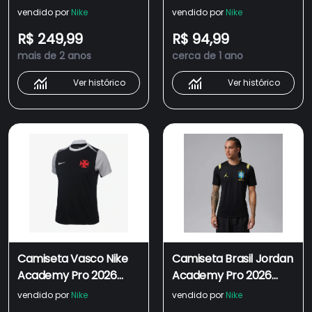
2024 Academy Pro
vendido por
Nike
vendido por
Nike
Feminina
R$ 249,99
R$ 94,99
mais de 2 anos
cerca de 1 ano
Ver histórico
Ver histórico
Camiseta Vasco Nike
Camiseta Brasil Jordan
Academy Pro 2026
Academy Pro 2026
Treino Feminina
Treino Masculina
vendido por
Nike
vendido por
Nike