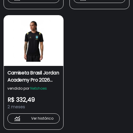
Camiseta Brasil Jordan
Academy Pro 2026
Treino Masculina
vendido por
Netshoes
R$ 332,49
2 meses
Ver histórico