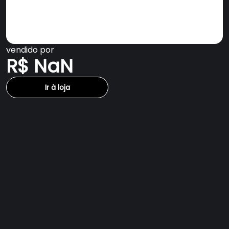
vendido por
R$ NaN
Ir à loja