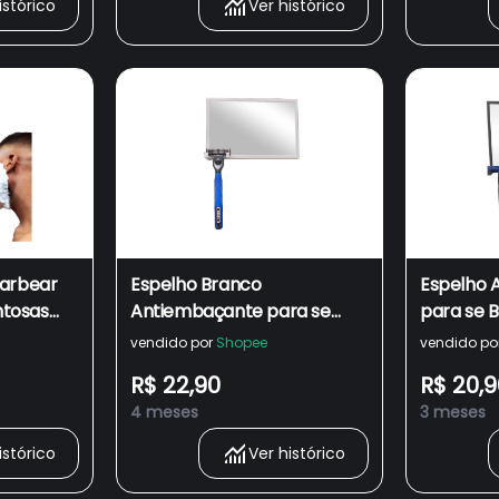
istórico
Ver histórico
Barbear
Espelho Branco
Espelho 
tosas
Antiembaçante para se
para se 
Barbear no Banho / Box
Box com 
vendido por
Shopee
vendido po
com Suporte Para Gilette
Barbeado
R$ 22,90
R$ 20,9
Barbeador - Dupla Face
4 meses
3 meses
istórico
Ver histórico