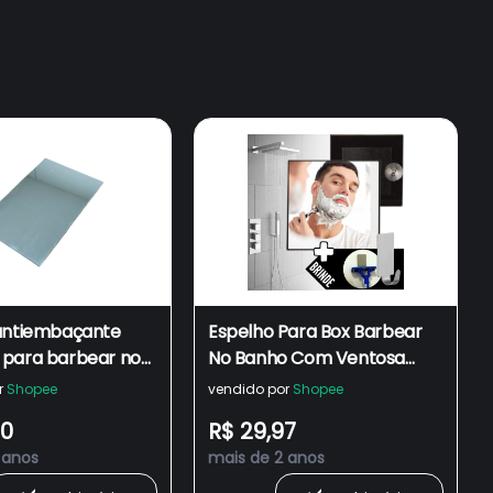
antiembaçante
Espelho Para Box Barbear
para barbear no
No Banho Com Ventosa
e box de banheiro
Prático Para Banheiro
r
Shopee
vendido por
Shopee
Gancho Inox Suporte
00
R$ 29,97
Barbeador Gilete
 anos
mais de 2 anos