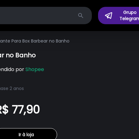
Grupo
Telegra
Search
ante Para Box Barbear no Banho
ar no Banho
endido por
Shopee
ase 2 anos
R$ 77,90
Ir à loja