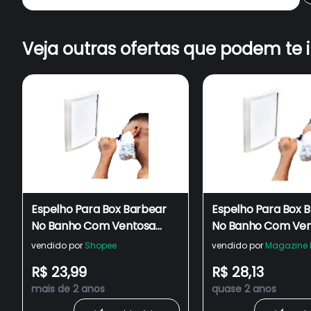
Veja outras ofertas que podem te 
Espelho Para Box Barbear
Espelho Para Box 
No Banho Com Ventosa
No Banho Com Ve
Prático Para Banheiro
Prático Para Banhe
vendido por
Shopee
vendido por
Magazine 
R$ 23,99
R$ 28,13
mais de 2 anos
quase 2 anos