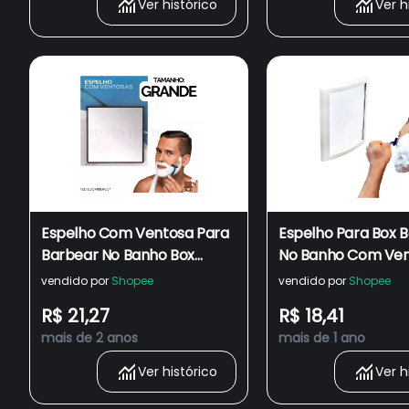
Ver histórico
Ver h
Espelho Com Ventosa Para
Espelho Para Box 
Barbear No Banho Box
No Banho Com Ven
Maquiagem Novo
Prático
vendido por
Shopee
vendido por
Shopee
R$ 21,27
R$ 18,41
mais de 2 anos
mais de 1 ano
Ver histórico
Ver h