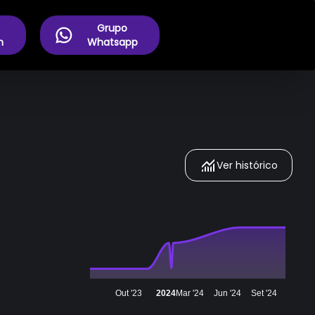
Grupo
m
Whatsapp
Ver histórico
Out '23
2024
Mar '24
Jun '24
Set '24