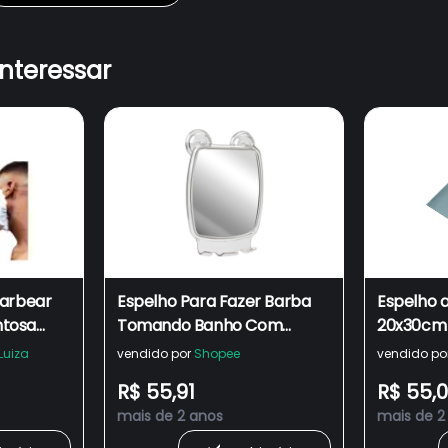
interessar
Barbear
Espelho Para Fazer Barba
Espelho 
ntosa
Tomando Banho Com
20x30cm 
iro - MDS
Ventosa Porta Gilete Para
chuveiro 
Luiza
vendido por
Shopee
vendido po
Barbear No Box Vidro - A
R$ 55,91
R$ 55,
Pronta Entrega
mais de 2 anos
mais de 2