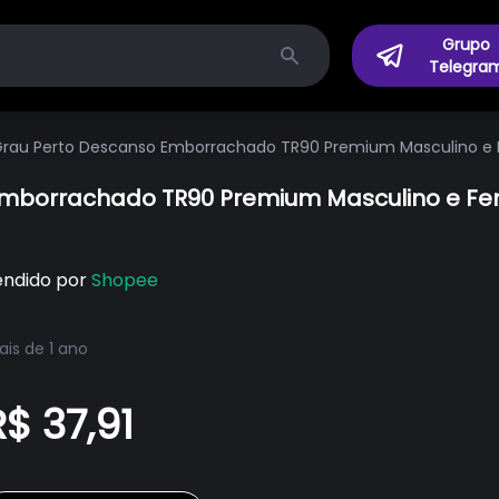
Grupo
Telegra
Search
 Grau Perto Descanso Emborrachado TR90 Premium Masculino e F
 Emborrachado TR90 Premium Masculino e Fe
endido por
Shopee
is de 1 ano
R$ 37,91