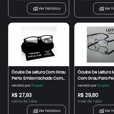
Ver histórico
Ver h
Óculos De Leitura Com Grau
Óculos De Leitura 
Perto Emborrachado Com
Com Grau Para Pe
Lentes Prontas Para Uso
Descanso Presbiop
vendido por
Shopee
vendido por
Shopee
Presbiopia Descanso
Masculino e Femin
R$ 27,93
R$ 29,80
Unissex Masculino e
Premium
cerca de 1 ano
mais de 1 ano
Feminino
Ver histórico
Ver h