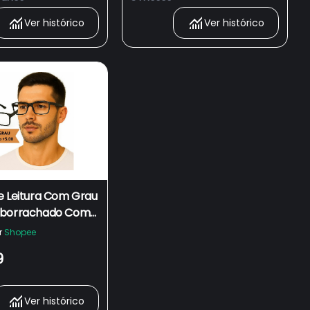
Ver histórico
Ver histórico
e Leitura Com Grau
mborrachado Com
rontas Para Uso
r
Shopee
 Unissex Masculino
9
Ver histórico