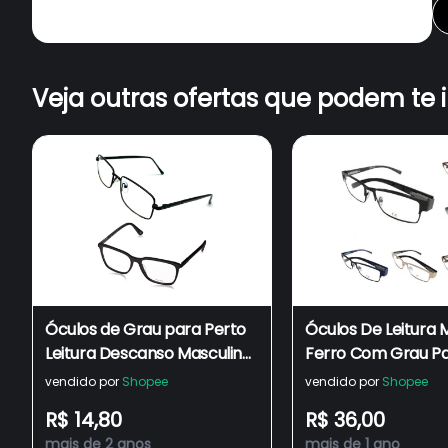
Veja outras ofertas que podem te 
Óculos de Grau para Perto
Óculos De Leitura 
Leitura Descanso Masculino
Ferro Com Grau Pa
Feminino Metal e Plástico
Descanso Masculin
vendido por
Shopee
vendido por
Shopee
Feminino
R$ 14,80
R$ 36,00
mais de 2 anos
mais de 1 ano