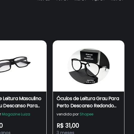
 Leitura Masculino
Óculos de Leitura Grau Para
 Descanso Para
Perto Descanso Redondo
onto
Geek Masculino Feminino
r
Magazine Luiza
vendido por
Shopee
Presbiopia Lentes Prontas
0
R$ 31,00
TR90 Resistente
 anos
3 meses