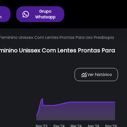
Grupo
m
Whatsapp
eminino Unissex Com Lentes Prontas Para Uso Presbiopia
minino Unissex Com Lentes Prontas Para
Ver histórico
Nov '23
Fev '24
Mai '24
Ago '24
Nov '24