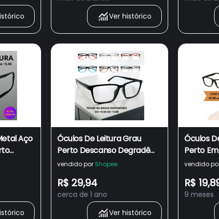
istórico
Ver histórico
Metal Aço
Óculos De Leitura Grau
Óculos D
rto
Perto Descanso Degradê
Perto E
ia
TR90 Premium Masculino e
Lentes P
vendido por
Shopee
vendido po
ino
Feminino Unissex Com
Descanso
R$ 29,94
R$ 19,8
Lentes Prontas Para Uso
e Femini
cerca de 1 ano
9 meses
Presbiopia
istórico
Ver histórico