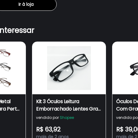
Ir à loja
interessar
Metal
Kit 3 Óculos Leitura
Óculos De
ra Perto
Emborrachado Lentes Grau
Com Grau
o e
Perto Descanso Leitura
Perto Pr
vendido por
Shopee
vendido po
Presbiopia Masculino e
R$ 63,92
R$ 39,0
Feminino
mais de 2 anos
mais de 2