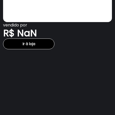
vendido por
R$ NaN
Ir à loja