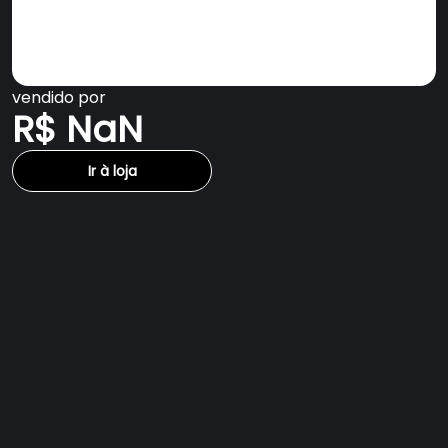
vendido por
R$ NaN
Ir à loja