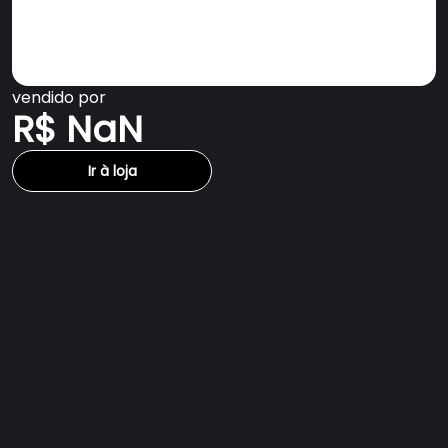
vendido por
R$ NaN
Ir à loja