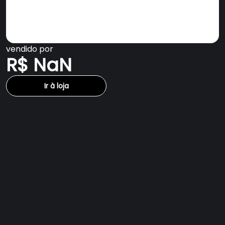
vendido por
R$ NaN
Ir à loja