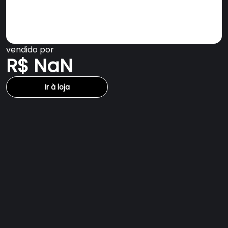
vendido por
R$ NaN
Ir à loja