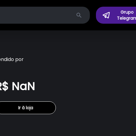
Grupo
Telegra
Search
endido por
R$ NaN
Ir à loja