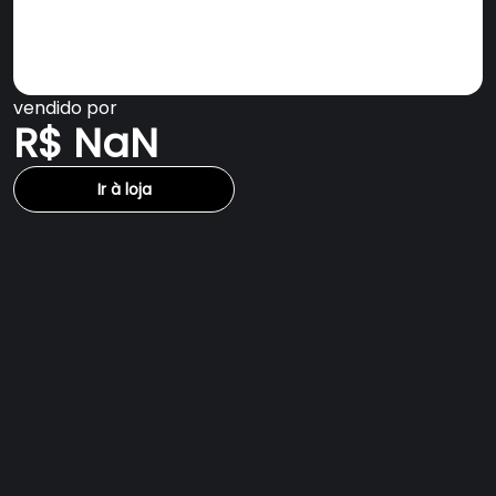
vendido por
R$ NaN
Ir à loja