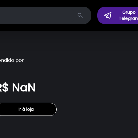
Grupo
Telegra
Search
endido por
R$ NaN
Ir à loja