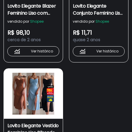
Lovito Elegante Blazer
Lovito Elegante
Feminino Liso com
Conjunto Feminino Liso
Botão Duplo e Bolso
com Colarinho e
vendido por
Shopee
vendido por
Shopee
Falso LNE31191 (Off
Shorts de Botão Duplo
R$ 98,10
R$ 11,71
White/Preto)
Enfeitado LBL09082
cerca de 2 anos
quase 2 anos
Ver histórico
Ver histórico
Lovito Elegante Vestido