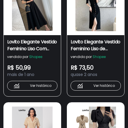
Lovito Elegante Vestido
Lovito Elegante Vestido
Feminino Liso Com
Feminino Liso de
Gola Quadrada E
Moletom com Manga
vendido por
Shopee
vendido por
Shopee
Manga Bufante
Curta Botão Frontal e
R$ 50,99
R$ 73,50
LNE01046 (Preto)
Fenda LNA08056
mais de 1 ano
quase 2 anos
(Preto)
Ver histórico
Ver histórico