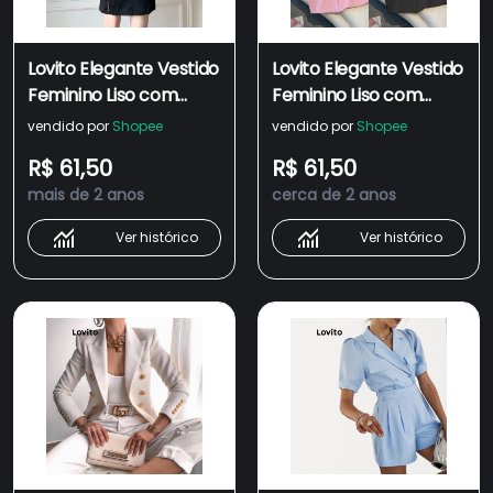
Lovito Elegante Vestido
Lovito Elegante Vestido
Feminino Liso com
Feminino Liso com
Zíper Botão e Fenda
Bolso e Botão Frontal
vendido por
Shopee
vendido por
Shopee
Frontal LNA30108
LNE27232 (Rosa)
R$ 61,50
R$ 61,50
(Preto)
mais de 2 anos
cerca de 2 anos
Ver histórico
Ver histórico