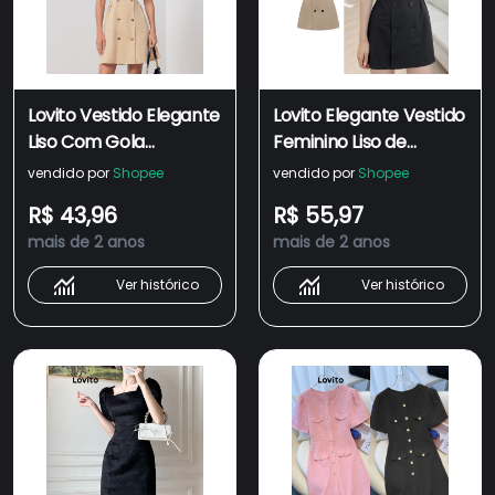
Lovito Vestido Elegante
Lovito Elegante Vestido
Liso Com Gola
Feminino Liso de
Entalhada De Botão
Manga Bufante com
vendido por
Shopee
vendido por
Shopee
Duplo Para Mulheres
Cinto e Botão Frontal
R$ 43,96
R$ 55,97
LBL07192
L71ED170
mais de 2 anos
mais de 2 anos
(Preto/Damasco)
Ver histórico
Ver histórico