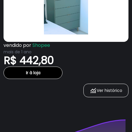
vendido por
Shopee
mais de 1 ano
R$ 442,80
Ir à loja
Ver histórico