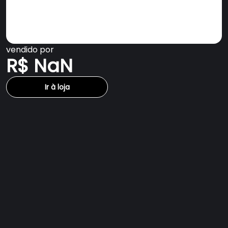
vendido por
R$ NaN
Ir à loja