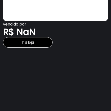
vendido por
R$ NaN
Ir à loja