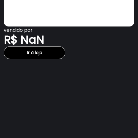
vendido por
R$ NaN
Ir à loja