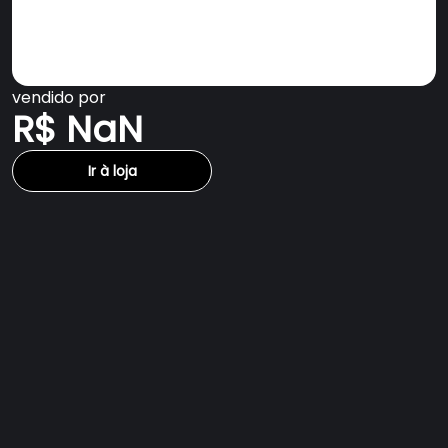
vendido por
R$ NaN
Ir à loja