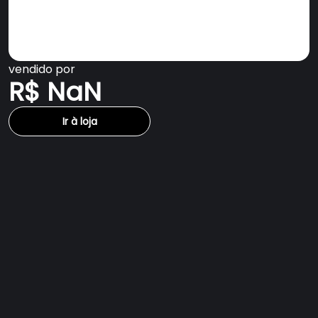
vendido por
R$ NaN
Ir à loja