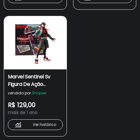
brinquedo
Marvel Sentinel Sv
Figura De Ação
Homem-Aranha Miles
vendido por
Shopee
Morales Modelo No
R$ 129,00
Verso Peter Anime
mais de 1 ano
Brinquedos
Ver histórico