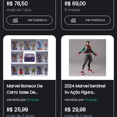
R$ 78,50
R$ 69,00
Peter Figurine Anime
Brock Articulações
mais de 1 ano
11 meses
Toys
Móveis PVC Figura de
Ação Modelo
Ver histórico
Ver histórico
Brinquedos HONO
Marvel Boneco De
2024 Marvel Sentinel
Carro base De
Sv Ação Figura
Brinquedo Montado
Homem-Aranha Miles
vendido por
Shopee
vendido por
Shopee
Modelo De Criança
Morales Modelo Sem
R$ 25,99
R$ 29,98
Homem-Aranha/De
Versículo Peter Anime
mais de 2 anos
mais de 2 anos