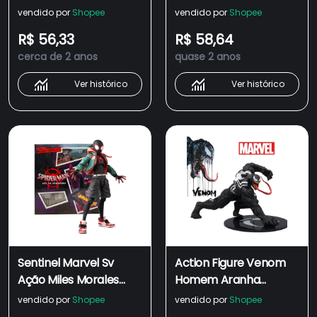
Ação Boneco Ps4 Shf
Action Peter B Parker
vendido por
Shopee
vendido por
Shopee
Marvel Lendas
PS4 Homem Aranha
R$ 56,33
R$ 58,64
De Ferro Mudança De
cerca de 2 anos
quase 2 anos
Cara Anime Articulado
Ação Figura Modelo
Ver histórico
Ver histórico
Bonecos
Sentinel Marvel Sv
Action Figure Venom
Ação Miles Morales
Homem Aranha
Figura Homem-Aranha
Boneco Spiderman
vendido por
Shopee
vendido por
Shopee
Modelo No Versículo
Marvel SHF Edward