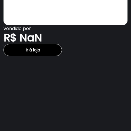
vendido por
R$ NaN
Ir à loja