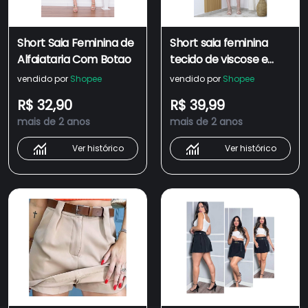
Short Saia Feminina de
Short saia feminina
Alfaiataria Com Botao
tecido de viscose e
linho com zíper, botão
vendido por
Shopee
vendido por
Shopee
e contém cinto -
R$ 32,90
R$ 39,99
Maxma 6501
mais de 2 anos
mais de 2 anos
Ver histórico
Ver histórico