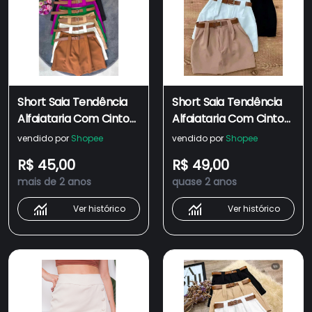
Short Saia Tendência
Short Saia Tendência
Alfaiataria Com Cinto
Alfaiataria Com Cinto
De Couro
De Couro
vendido por
Shopee
vendido por
Shopee
R$ 45,00
R$ 49,00
mais de 2 anos
quase 2 anos
Ver histórico
Ver histórico