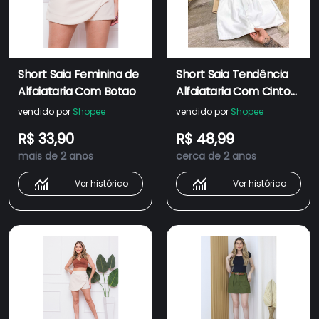
Short Saia Feminina de
Short Saia Tendência
Alfaiataria Com Botao
Alfaiataria Com Cinto
De Couro
vendido por
Shopee
vendido por
Shopee
R$ 33,90
R$ 48,99
mais de 2 anos
cerca de 2 anos
Ver histórico
Ver histórico