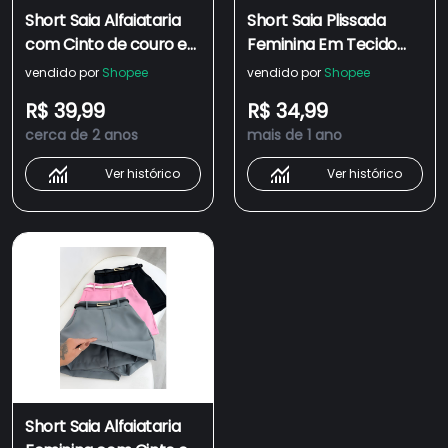
Short Saia Alfaiataria
Short Saia Plissada
com Cinto de couro e
Feminina Em Tecido
Bolso Cintura Alta
Alfaiataria Com Cinto
vendido por
Shopee
vendido por
Shopee
Feminina.
Da Moda (P, M, e G).
R$ 39,99
R$ 34,99
cerca de 2 anos
mais de 1 ano
Ver histórico
Ver histórico
Short Saia Alfaiataria