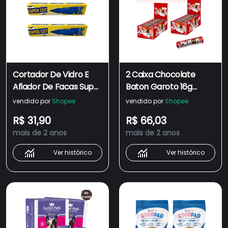
Cortador De Vidro E
2 Caixa Chocolate
Afiador De Facas Super
Baton Garoto 16g
Cut C/ 2 unidades
Diversos Sabores
vendido por
Shopee
vendido por
Shopee
Display C/30 Unidades
R$ 31,90
R$ 66,03
mais de 2 anos
mais de 2 anos
Ver histórico
Ver histórico