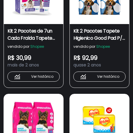
Kit 2 Pacotes de 7un
Kit 2 Pacotes Tapete
Cada Fralda Tapete
Higienico Good Pad P/
Higiênico Pet 80x60cm
Cães E Gatos 80x60
vendido por
Shopee
vendido por
Shopee
Confort Pads Para
cm Com 60 Unidades
R$ 30,99
R$ 92,99
Cães e Gatos Envio
Total Higiênico 30 Em
mais de 2 anos
quase 2 anos
Imediato
Cada Pacote
Ver histórico
Ver histórico