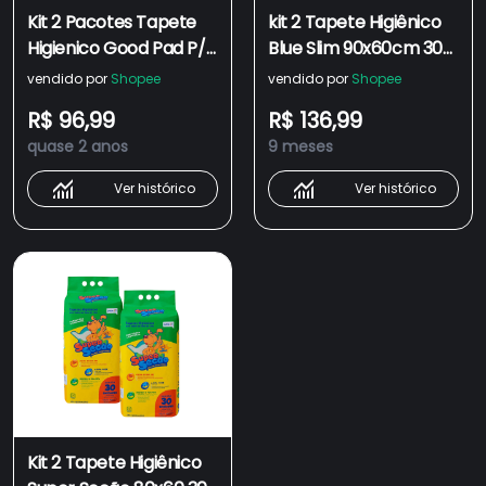
Kit 2 Pacotes Tapete
kit 2 Tapete Higiênico
Higienico Good Pad P/
Blue Slim 90x60cm 30
Cães E Gatos 80x60
unidades
vendido por
Shopee
vendido por
Shopee
cm Com 60 Unidades
R$ 96,99
R$ 136,99
Total Higiênico 30 Em
quase 2 anos
9 meses
Cada Pacote
Ver histórico
Ver histórico
Kit 2 Tapete Higiênico