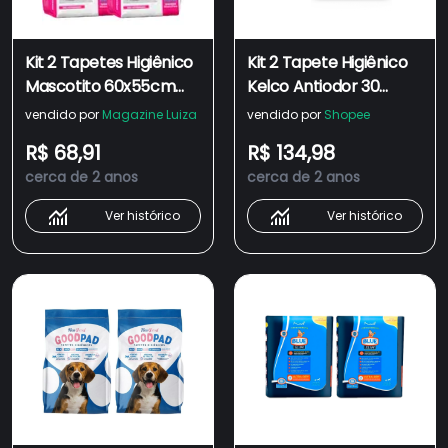
Kit 2 Tapetes Higiênico
Kit 2 Tapete Higiênico
Mascotito 60x55cm
Kelco Antiodor 30
C/30 Unidades
Unidades Keldog
vendido por
Magazine Luiza
vendido por
Shopee
R$ 68,91
R$ 134,98
cerca de 2 anos
cerca de 2 anos
Ver histórico
Ver histórico