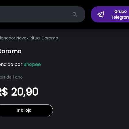
Grupo
Telegra
Search
onador Novex Ritual Dorama
 Dorama
endido por
Shopee
is de 1 ano
R$ 20,90
Ir à loja