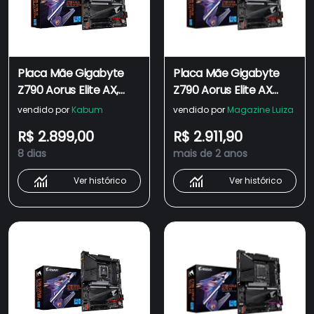
Placa Mãe Gigabyte
Placa Mãe Gigabyte
Z790 Aorus Elite AX,
Z790 Aorus Elite AX
DDR4, WIFI, ATX, M.2
DDR4 WiFi ATX M.2
vendido por
Kabum
vendido por
Magazine Luiza
R$ 2.899,00
R$ 2.911,90
8 dias
mais de 2 anos
Ver histórico
Ver histórico