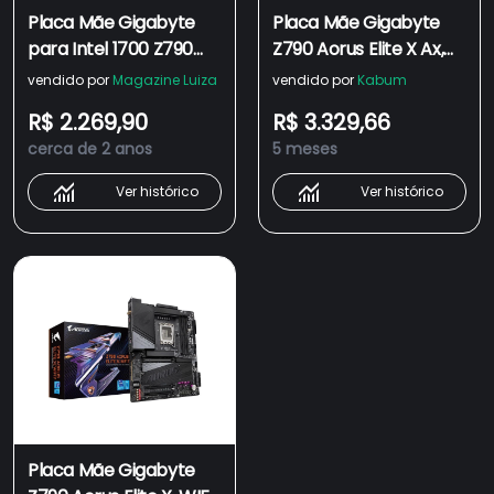
Placa Mãe Gigabyte
Placa Mãe Gigabyte
para Intel 1700 Z790
Z790 Aorus Elite X Ax,
Aorus Elite AX Wifi
ATX, WIFI, LGA 1700,
vendido por
Magazine Luiza
vendido por
Kabum
4xDDR5 ATX
DDR5, HDMI Dp M.2,
R$ 2.269,90
R$ 3.329,66
USB 3.2
cerca de 2 anos
5 meses
Ver histórico
Ver histórico
Placa Mãe Gigabyte