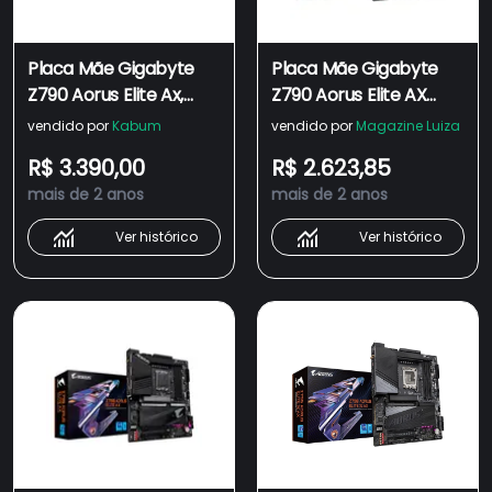
Placa Mãe Gigabyte
Placa Mãe Gigabyte
Z790 Aorus Elite Ax,
Z790 Aorus Elite AX
DDR4, WIFI, ATX, M.2
Intel LGA 1700 DDR5
vendido por
Kabum
vendido por
Magazine Luiza
R$ 3.390,00
R$ 2.623,85
mais de 2 anos
mais de 2 anos
Ver histórico
Ver histórico