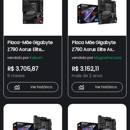
Placa-Mãe Gigabyte
Placa Mãe Gigabyte
Z790 Aorus Elite,
Z790 Aorus Elite Ax
Chipset Z790, Intel Lga
Ddr5 Socket Lga 1700
vendido por
Kabum
vendido por
Magazine Luiza
1700, Atx,DDR5,
Ddr5
R$ 3.705,87
R$ 3.152,11
9mz79elt5-00-10
6 meses
mais de 2 anos
Ver histórico
Ver histórico