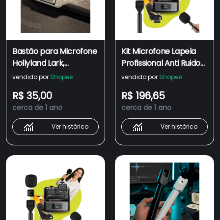
Bastão para Microfone
Kit Microfone Lapela
Hollyland Lark,
Profissional Anti Ruido
Adaptador de Mão
p/ Celular com Bastão
vendido por
Shopee
vendido por
Shopee
para microfone Lapela
de Mão Entrevistas
R$ 35,00
R$ 196,65
Vídeos Podcast
cerca de 1 ano
cerca de 1 ano
Ver histórico
Ver histórico