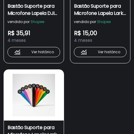
Bastão Suporte para
Bastão Suporte para
Microfone Lapela DJI
Microfone Lapela Lark
MIC 2 Adaptador De
M2 Adaptador De Mão
vendido por
Shopee
vendido por
Shopee
Mão
R$ 35,91
R$ 15,00
4 meses
4 meses
Ver histórico
Ver histórico
Bastão Suporte para