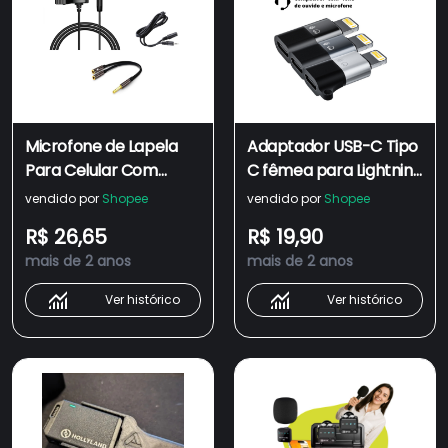
Microfone de Lapela
Adaptador USB-C Tipo
Para Celular Com
C fêmea para Lightning
Cabo Adaptador P3 E
Macho Compatível
vendido por
Shopee
vendido por
Shopee
Cabo de Áudio
com iPhone iPad Fone
R$ 26,65
R$ 19,90
Extensor P2XJ2
de Ouvido Microfone
mais de 2 anos
mais de 2 anos
Lapela Transferência
de Dados Carga Turbo
Ver histórico
Ver histórico
20W Data Transfer