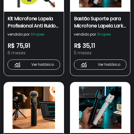
Kit Microfone Lapela
Bastão Suporte para
Profissional Anti Ruido
Microfone Lapela Lark
p/ Celular com Bastão
M2 Adaptador De Mão
vendido por
Shopee
vendido por
Shopee
de Mão Entrevistas
R$ 75,91
R$ 35,11
Vídeos Podcast
8 meses
5 meses
Ver histórico
Ver histórico