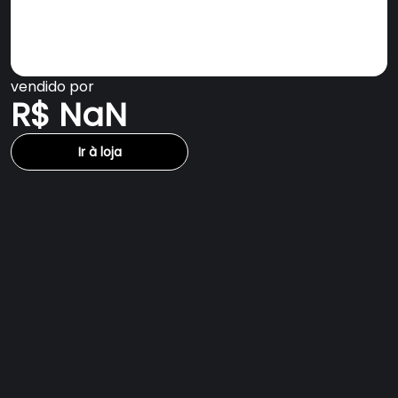
vendido por
R$ NaN
Ir à loja