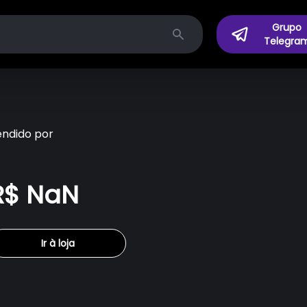
Grupo
Telegra
Search
endido por
R$ NaN
Ir à loja