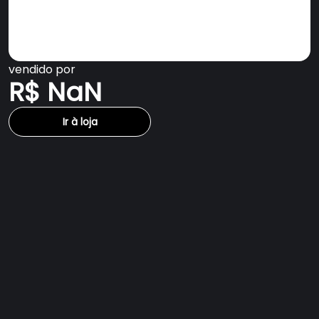
vendido por
R$ NaN
Ir à loja