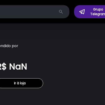
Grupo
Telegra
Search
endido por
R$ NaN
Ir à loja