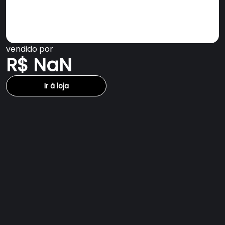
vendido por
R$ NaN
Ir à loja