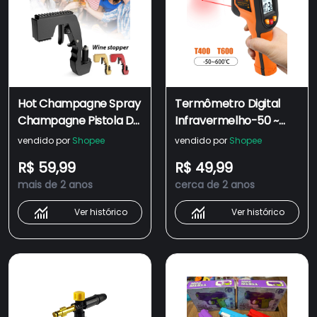
Hot Champagne Spray
Termômetro Digital
Champagne Pistola De
Infravermelho-50 ~
Bebida Jogo Arma De
600 ° C A Laser Pistola
vendido por
Shopee
vendido por
Shopee
Cerveja Bebida Ejctor
Pirômetro
R$ 59,99
R$ 49,99
Bar Homem Acessórios
Ferramentas
mais de 2 anos
cerca de 2 anos
Novidade Acessórios
Industriais Do Medidor
Do Vinho
De Temperatura Sem
Ver histórico
Ver histórico
Contato