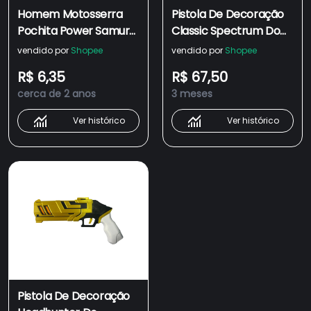
Homem Motosserra
Pistola De Decoração
Pochita Power Samurai
Classic Spectrum Do
Espada Pistola Diabo
Valorant
vendido por
Shopee
vendido por
Shopee
Anjo Minifiguras Do
R$ 6,35
R$ 67,50
Construindo Blocos De
cerca de 2 anos
3 meses
Figuras De Brinquedos
Ver histórico
Ver histórico
Pistola De Decoração