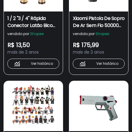
1 / 2 "3 / 4" Rápida
Xiaomi Pistola De Sopro
Conector Latão Bico
De Ar Sem Fio 50000
Torneira Pistola De
RPM Comprimido USB
vendido por
Shopee
vendido por
Shopee
Água Adaptador De
Limpeza Do Soprador
R$ 13,50
R$ 175,99
Rosca Macho / Fêmea
Para Câmera De
mais de 2 anos
mais de 2 anos
Adaptador De Torneira
Teclado De
Do Jardim 16mm
Computador Portátil
Ver histórico
Ver histórico
Conector De Engate
Rápido