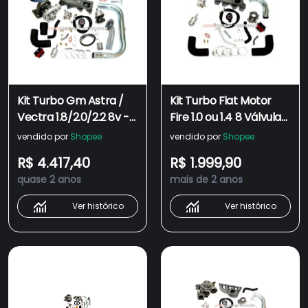
Kit Turbo Gm Astra /
Kit Turbo Fiat Motor
Vectra 1.8/2.0/2.2 8v -
Fire 1.0 ou 1.4 8 Válvulas
Com Turbina .42
( Uno / Palio ) - Sem
vendido por
Shopee
vendido por
Shopee
Turbina
R$ 4.417,40
R$ 1.999,90
quase 2 anos
mais de 2 anos
Ver histórico
Ver histórico