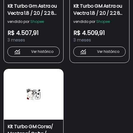
Kit Turbo Gm Astra ou
Kit Turbo GM Astra ou
Vectra 1.8 / 2.0 / 2.2 8
Vectra 1.8 / 2.0 / 2.2 8
Válvulas + Turbina
Válvulas + Turbina
vendido por
Shopee
vendido por
Shopee
ZR4249
ZR4649
R$ 4.507,91
R$ 4.509,91
3 meses
3 meses
Ver histórico
Ver histórico
Kit Turbo GM Corsa/