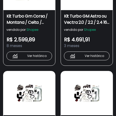
Kit Turbo Gm Corsa /
Kit Turbo GM Astra ou
Montana / Celta /
Vectra 2.0 / 2.2 / 2.4 16
Prisma 1.0 ou 1.4 8
Válvulas + Turbina
vendido por
Shopee
vendido por
Shopee
Válvulas - Sem Turbina
ZR4649
R$ 2.599,89
R$ 4.691,91
8 meses
3 meses
Ver histórico
Ver histórico