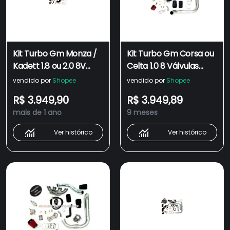
Kit Turbo Gm Monza /
Kit Turbo Gm Corsa ou
Kadett 1.8 ou 2.0 8V
Celta 1.0 8 Válvulas
Injeção Multiponto
com Injeção
vendido por
Shopee
vendido por
Shopee
(MPFI) + Turbina
Multiponto (MPFI) +
R$ 3.949,90
R$ 3.949,89
Zr4249
Turbina ZR3635
mais de 1 ano
9 meses
Ver histórico
Ver histórico