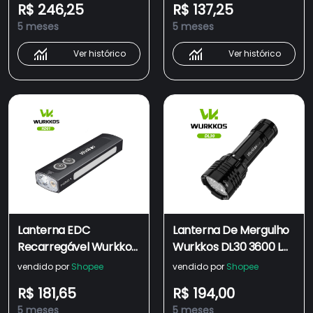
R$ 246,25
R$ 137,25
D'água Modo De Dois
Lanterna Tática De
5 meses
5 meses
Grupos EDC Interru
254 M
Ver histórico
Ver histórico
Lanterna EDC
Lanterna De Mergulho
Recarregável Wurkkos
Wurkkos DL30 3600 Lm
HD01 Com Holofote
IPX8 À Prova D'água
vendido por
Shopee
vendido por
Shopee
Frontal E Lateral
21700 Luz Recarregável
R$ 181,65
R$ 194,00
(90CRI)/Luz
Apresenta 3 Modos
5 meses
5 meses