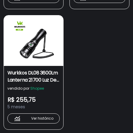
Wurkkos DL08 3600Lm
Lanterna 21700 Luz De
Mergulho
vendido por
Shopee
Recarregável 3600Lm
R$ 255,75
Spotlight + Piso + UV +
5 meses
Vermelha Interruptor
Dupl
Ver histórico