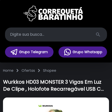
Search
Grupo Telegram
Grupo Whatsapp
Home
Ofertas
Shopee
Wurkkos HD03 MONSTER 3 Vigas Em Luz
De Clipe , Holofote Recarregável USB C
680LM/Lanterna De Bolso Com RGB .