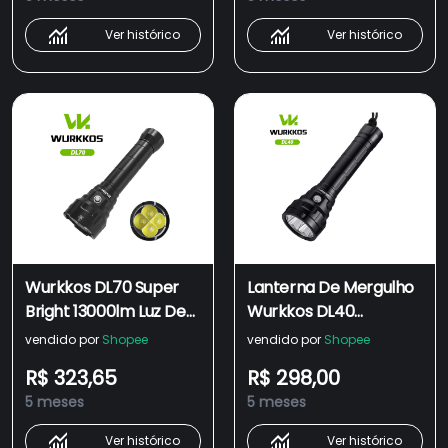
RGB/Interruptor
Adequados Para Ca
Duplo/Cauda
Ver histórico
Ver histórico
Magnética
Wurkkos DL70 Super
Lanterna De Mergulho
Bright 13000lm Luz De
Wurkkos DL40
Mergulho 4 * Lanterna
Brilhante 5000lm Luz
vendido por
Shopee
vendido por
Shopee
XHP50B 26650 4
Com 4 * TN-3535
R$ 323,65
R$ 298,00
Modos .
90CRI 26650 IPX-8 À
5 meses
5 meses
Prova D'água Tocha
Subaquátic
Ver histórico
Ver histórico