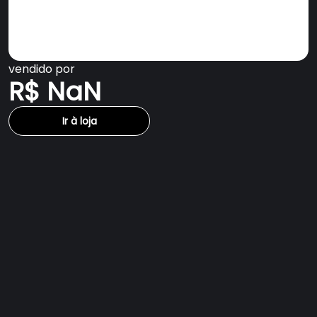
vendido por
R$ NaN
Ir à loja